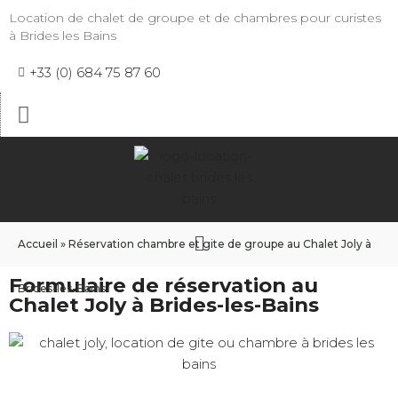
Location de chalet de groupe et de chambres pour curistes
à Brides les Bains
+33 (0) 684 75 87 60
Accueil
»
Réservation chambre et gite de groupe au Chalet Joly à
Formulaire de réservation au
Brides-les-Bains
Chalet Joly à Brides-les-Bains