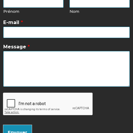
Prénom
Nom
E-mail
*
Message
*
Envoyer