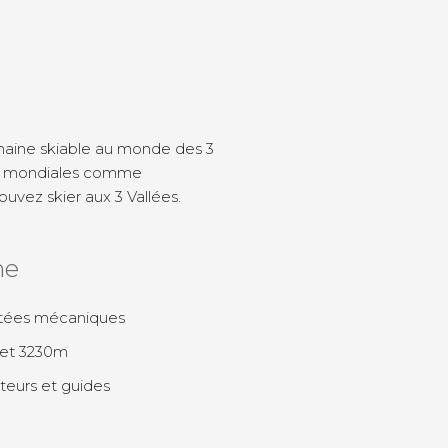
omaine skiable au monde des 3
es mondiales comme
uvez skier aux 3 Vallées.
ne
tées mécaniques
et 3230m
eurs et guides