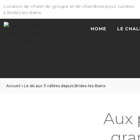
Location de chalet de groupe et de chambres pour curistes
à Brides les Bains
HOME
LE CHAL
Accueil
»
Le ski aux 3 vallées depuis Brides-les-Bains
Aux 
gra