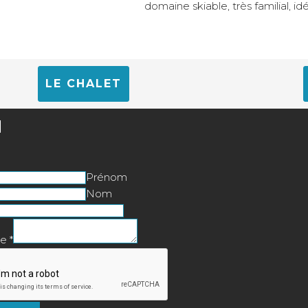
domaine skiable, très familial, id
LE CHALET
l
Prénom
Nom
ge
*