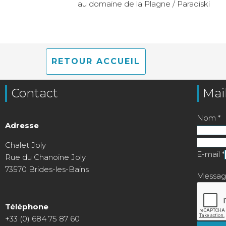
au domaine de la Plagne / Paradiski
RETOUR ACCUEIL
Contact
Mai
Nom
*
Adresse
Chalet Joly
E-mail
*
Rue du Chanoine Joly
73570 Brides-les-Bains
Messa
Téléphone
+33 (0) 684 75 87 60