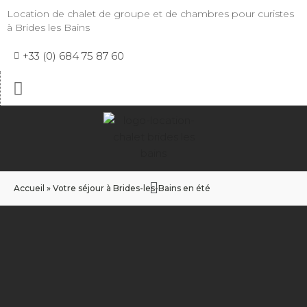
Location de chalet de groupe et de chambres pour curistes
à Brides les Bains
+33 (0) 684 75 87 60
Accueil
»
Votre séjour à Brides-les-Bains en été