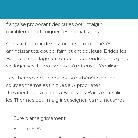
Forte d’une expérience thermale de plus de 170 ans,
Brides-les-Bains est la première station thermale
française proposant des cures pour maigrir
durablement et soigner ses rhumatismes.
Construit autour de ses sources aux propriétés
amincissantes, coupe-faim et antidouleurs, Brides-les-
Bains est un village où l’on vient apprendre à maigrir, à
soulager ses rhumatismes et à retrouver l’équilibre.
Les Thermes de Brides-les-Bains bénéficient de
sources thermales uniques aux propriétés
thérapeutiques ciblées à Brides-les-Bains et à Salins-
les-Thermes pour maigrir et soigner les rhumatismes.
Cure d'amaigrissement
Espace SPA